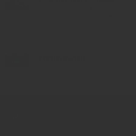
FJELLTUN SKOLE - NORGE
I sommeren 2022 lavede vi faldunderlag
til Fjelltun Skole. Skolen ligger i 4100
Jørpeland.
Totalentreprenør var Bjelland AS.
BYFORNYELSER
DANMARK