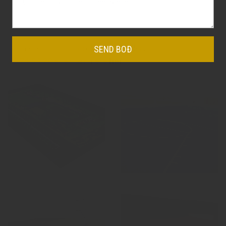
fyribyrgir, at fólk detta og fáa skaða.
For mere information, kontakt Laiderz på: Tlf.:
26 74 54 20
eller læs mere
her
.