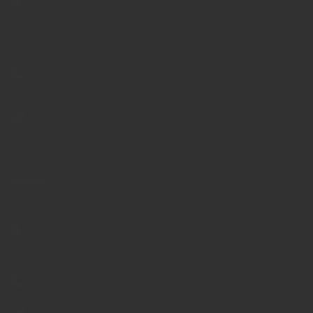
Adresse:
Laiderz Consultants ApS, Danmark
Fuglebækvej 2A, 1. th
2770 Kastrup
CVR: 43377469
Telefon:
26 74 54 20
26 74 54 20
Email:
info@laiderz.dk
NORGE
Adresse:
Laiderz, Norge
Org. nr.
NO 923 550 275 MVA
Telefon:
+47 9700 5420
Email: