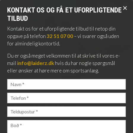
Skip
​KONTAKT OS OG FÅ ET UFORPLIGTENDE
to
TILBUD
main
content
Kontakt os for et uforpligtende tilbud til netop din
opgave på telefon
32 51 07 00
– vi svarer også uden
for almindelig kontortid.
​Du er også meget velkommen til at skrive til vores e-
mail
info@laiderz.dk
hvis du har nogle spørgsmål
eller ønsker at høre mere om sportsanlæg​.
BÝARENDURNÝGGJAN
Fallundirløg verða alsamt meira brúkt í nýggjum verkætlanum í
býum. Er tað nógv virksemi í økinum, er tað sera praktiskt og