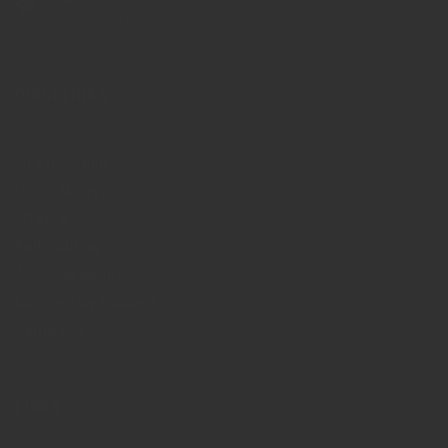
info@laiderz.no
QUICKLINKS
Graslíkivøllir
​Ítróttabreytir
Útgerð
Fallundirlag
Áskoðarapallar
Lockers by Laiderz
Samband
LINKS