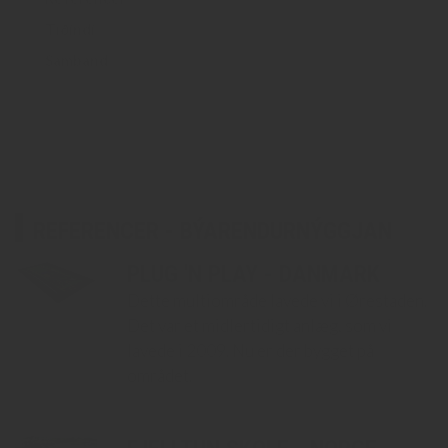
Tíðindi​​
Samband
REFERENCER - BÝARENDURNÝGGJAN
PLUG 'N PLAY - DANMARK
Dette multiområde lavede vi i Ørestaden.
Det var et midlertidigt anlæg, som vi
lavede i 2009. Nu er der bygget på
området.