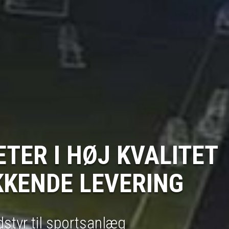
DU PRØVET VORES HE
D?