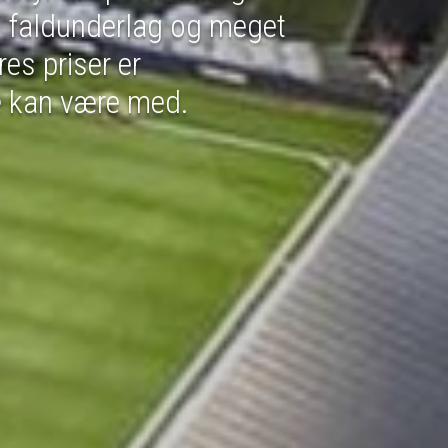
je skabe fra Lockers By Laiderz, kan
dine ting sikkert. Skabene fås i et væ
ge farver, og har desuden 15 års garan
KONTAKT OS