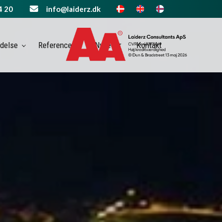
4 20
info@laiderz.dk
ldelse
Referencer
Nyheder
Kontakt