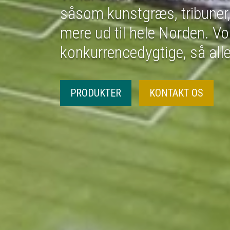
Med de se
opbevare 
forskelli
SE VIDEO