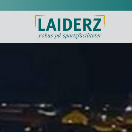
Gå
til
hovedindhold