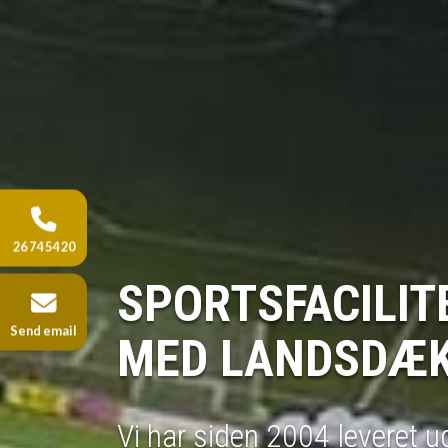
26 74 54 20
HAR 
Send email
NYHE