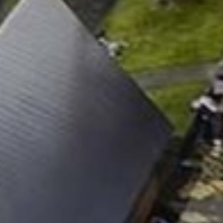
 du
ld af
ti.