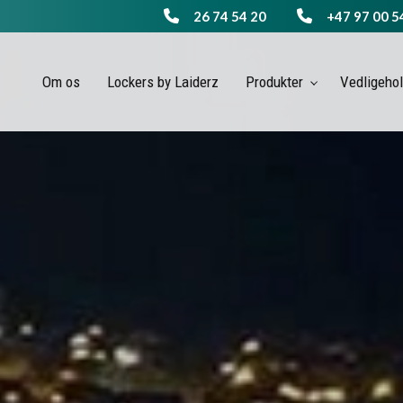
26 74 54 20
+47 97 00 5
Om os
Lockers by Laiderz
Produkter
Vedligeho