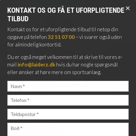
Skip
​KONTAKT OS OG FÅ ET UFORPLIGTENDE
to
TILBUD
main
content
Kontakt os for et uforpligtende tilbud til netop din
opgave på telefon
32 51 07 00
– vi svarer også uden
for almindelig kontortid.
​Du er også meget velkommen til at skrive til vores e-
mail
info@laiderz.dk
hvis du har nogle spørgsmål
eller ønsker at høre mere om sportsanlæg​.
I 2007 leverede vi 7.300 nye stole til Vejle Stadion.