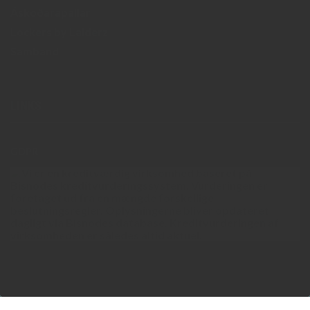
Áskoðarapallar
Lockers by Laiderz
Samband
LINKS
GDPR
Copyright © 2026 - Laiderz Consultants ApS
, CVR 43377469 |
Cookiepolitik