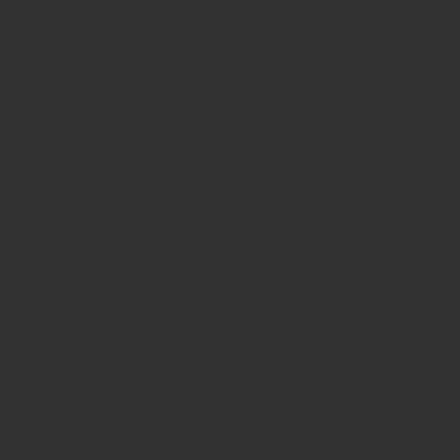
NORGE
Adresse:
Laiderz, Norge
Org. nr.
NO 923 550 275 MVA
Telefon:
+47 9700 5420
Email:
info@laiderz.no
QUICKLINKS
Graslíkivøllir
​Ítróttabreytir
Útgerð
Fallundirlag