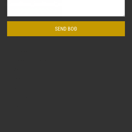
Se også
Um okkum
Lockers by Laiderz
Vørur
Røkt​
Referencer
Tíðindi​​
Samband