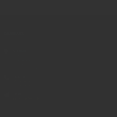
DANMARK
Adresse:
Laiderz Consultants ApS, Danmark
Fuglebækvej 2A, 1. th
2770 Kastrup
CVR: 43377469
Telefon:
26 74 54 20
26 74 54 20
Email:
info@laiderz.dk