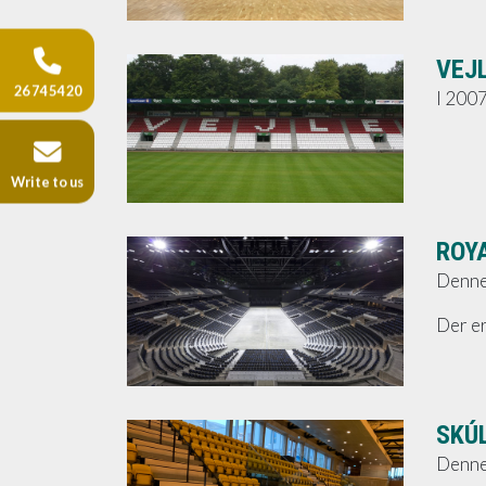
VEJ
26 74 54 20
I 2007
Write to us
ROY
Denne 
Der er
SKÚ
Denne 