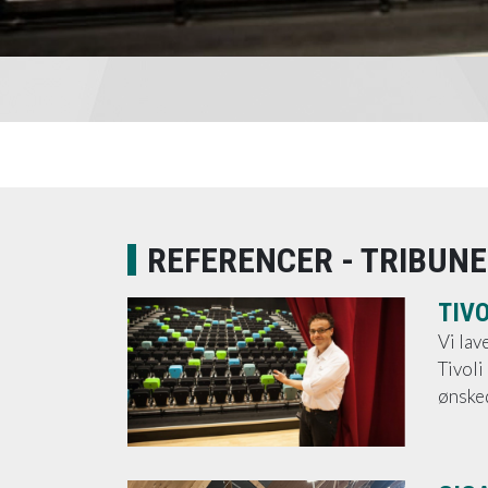
REFERENCER - TRIBUN
TIV
Vi lav
Tivoli
ønsked