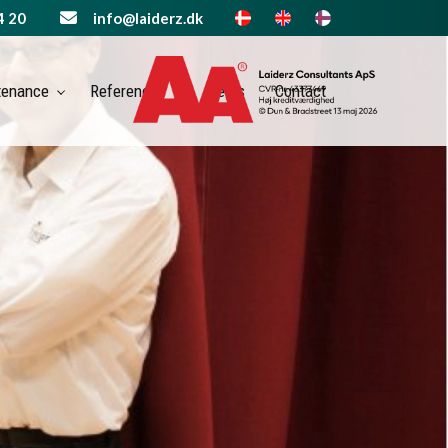
4 20
info@laiderz.dk
tenance
References
News
Contact