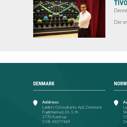
TIV
Denne 
Der er
DENMARK
NORW
Address:
A
Laiderz Consultants ApS, Danmark
La
Fuglebækvej 2A, 1. th
Sl
2770 Kastrup
1
CVR: 43377469
Or