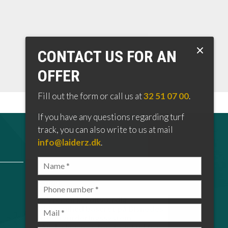
CONTACT US FOR AN
OFFER
Fill out the form or call us at
32 51 07 00
.
If you have any questions regarding turf
track, you can also write to us at mail
info@laiderz.dk
.
LINKS
GDPR