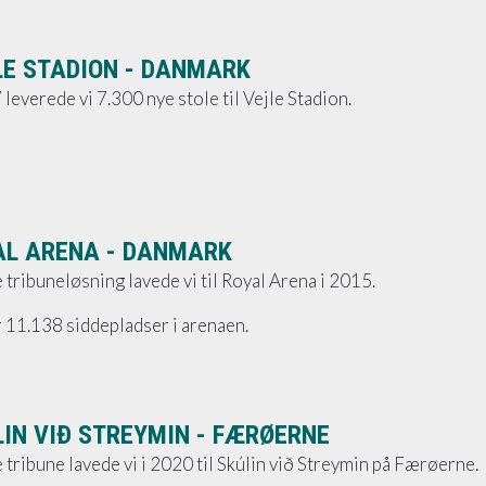
LE STADION - DANMARK
 leverede vi 7.300 nye stole til Vejle Stadion.
AL ARENA - DANMARK
tribuneløsning lavede vi til Royal Arena i 2015.
 11.138 siddepladser i arenaen.
LIN VIÐ STREYMIN - FÆRØERNE
tribune lavede vi i 2020 til Skúlin við Streymin på Færøerne.