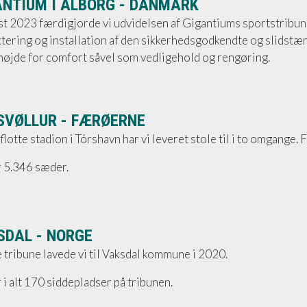
ANTIUM I ÅLBORG - DANMARK
st 2023 færdigjorde vi udvidelsen af Gigantiums sportstribun
tering og installation af den sikkerhedsgodkendte og slidstær
højde for comfort såvel som vedligehold og rengøring.
SVØLLUR - FÆRØERNE
flotte stadion i Tórshavn har vi leveret stole til i to omgange.
r 5.346 sæder.
SDAL - NORGE
tribune lavede vi til Vaksdal kommune i 2020.
 i alt 170 siddepladser på tribunen.