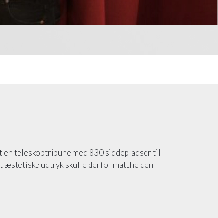
et en teleskoptribune med 830 siddepladser til
et æstetiske udtryk skulle derfor matche den