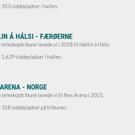
 353 siddepladser i hallen.
IN Á HÁLSI - FÆRØERNE
teleskoptribune lavede vi i 2018 til Høllin á Hálsi.
 1.629 siddepladser i hallen.
 ARENA - NORGE
teleskoptribune lavede vi til Nes Arena i 2015.
 318 siddepladser på tribunen.