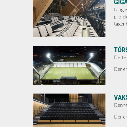
GIG
I augu
projek
tager 
TÓR
Dette 
Der e
VAK
Denne 
Der er