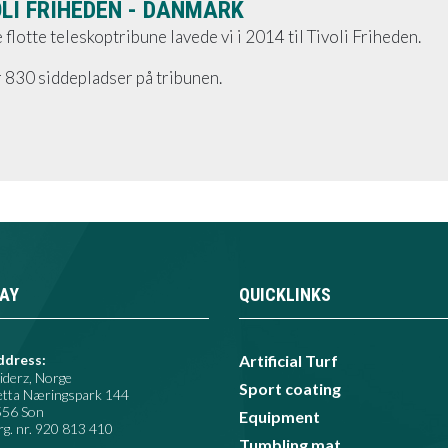
OLI FRIHEDEN - DANMARK
flotte teleskoptribune lavede vi i 2014 til Tivoli Friheden.
 830 siddepladser på tribunen.
AY
QUICKLINKS
ddress:
Artificial Turf
iderz, Norge
Sport coating
etta Næringspark 144
556 Son
Equipment
g. nr. 920 813 410​
Tumbling mat