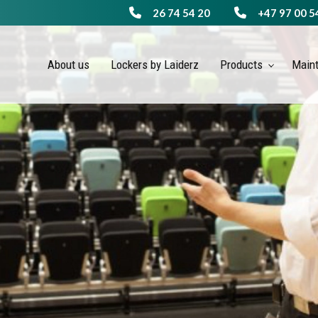
26 74 54 20
+47 97 00 5
About us
Lockers by Laiderz
Products
Main